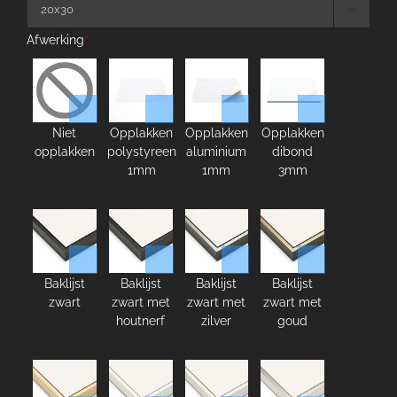

Afwerking
*
Niet
Opplakken
Opplakken
Opplakken
opplakken
polystyreen
aluminium
dibond
1mm
1mm
3mm
Baklijst
Baklijst
Baklijst
Baklijst
zwart
zwart met
zwart met
zwart met
houtnerf
zilver
goud