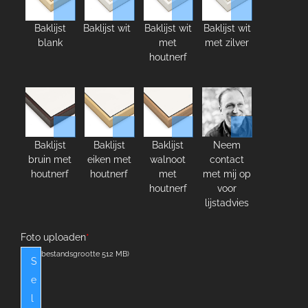
Baklijst
Baklijst wit
Baklijst wit
Baklijst wit
blank
met
met zilver
houtnerf
Baklijst
Baklijst
Baklijst
Neem
bruin met
eiken met
walnoot
contact
houtnerf
houtnerf
met
met mij op
houtnerf
voor
lijstadvies
Foto uploaden
*
(max. bestandsgrootte 512 MB)
S
e
l