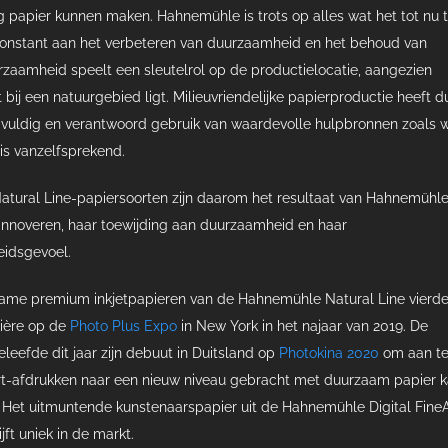
papier kunnen maken. Hahnemühle is trots op alles wat het tot nu t
constant aan het verbeteren van duurzaamheid en het behoud van
zaamheid speelt een sleutelrol op de productielocatie, aangezien
bij een natuurgebied ligt. Milieuvriendelijke papierproductie heeft 
orgvuldig en verantwoord gebruik van waardevolle hulpbronnen zoals w
 is vanzelfsprekend.
ural Line-papiersoorten zijn daarom het resultaat van Hahnemühle
innoveren, haar toewijding aan duurzaamheid en haar
eidsgevoel.
zame premium inkjetpapieren van de Hahnemühle Natural Line vierd
ière op de
Photo Plus Expo
in New York in het najaar van 2019. De
leefde dit jaar zijn debuut in Duitsland op
Photokina 2020
om aan te
rt-afdrukken naar een nieuw niveau gebracht met duurzaam papier 
Het uitmuntende kunstenaarspapier uit de Hahnemühle Digital FineA
ijft uniek in de markt.