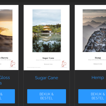
Gloss
Hemp
Sugar Cane
a
 &
BEKIJK &
BEKIJK &
L
BESTEL
BESTEL