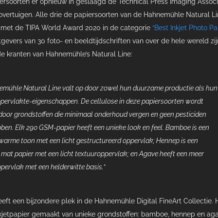
piersoorten er opnieuw in geslaagd de Technical Press Imaging Associ
 overtuigen. Alle drie de papiersoorten van de Hahnemühle Natural L
met de TIPA World Award 2020 in de categorie
“Best Inkjet Photo Pa
gevers van 30 foto- en beeldtijdschriften van over de hele wereld zij
de kranten van Hahnemühle’s Natural Line:
emühle Natural Line valt op door zowel hun duurzame productie als hun
pervlakte-eigenschappen. De cellulose in deze papiersoorten wordt
door grondstoffen die minimaal onderhoud vergen en geen pesticiden
ben. Elk 290 GSM-papier heeft een unieke look en feel. Bamboe is een
 warme toon met een licht gestructureerd oppervlak; Hennep is een
 mat papier met een licht textuuroppervlak; en Agave heeft een meer
pervlak met een helderwitte basis.”
eft een bijzondere plek in de Hahnemühle Digital FineArt Collectie. H
nkjetpapier gemaakt van unieke grondstoffen: bamboe, hennep en ag