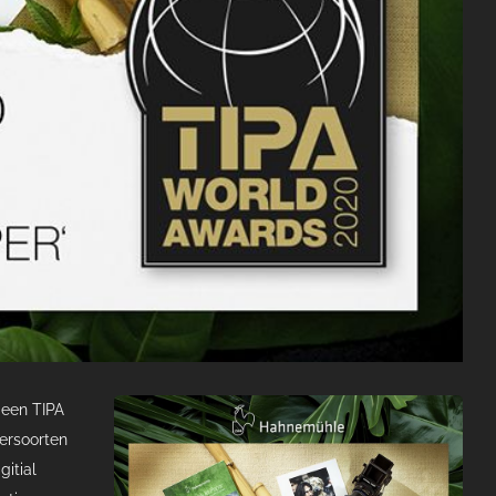
e een TIPA
ersoorten
gitial