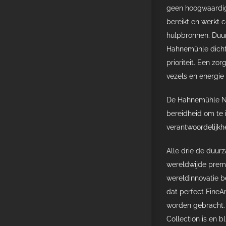
geen hoogwaardig 
bereikt en werkt 
hulpbronnen. Duur
Hahnemühle dicht 
prioriteit. Een z
vezels en energie
De Hahnemühle Nat
bereidheid om te 
verantwoordelijkh
Alle drie de duur
wereldwijde prem
wereldinnovatie be
dat perfect FineA
worden gebracht. 
Collection is en bl