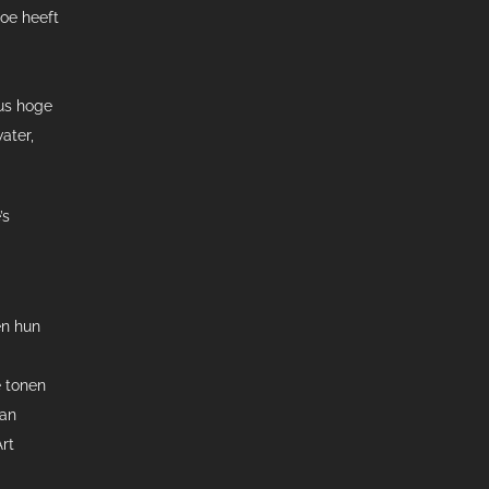
oe heeft
dus hoge
ater,
’s
en hun
 tonen
kan
rt