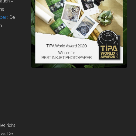
ation –
ine
per”
. De
n
et richt
ave. De