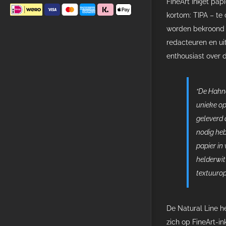
FineArt Inkjet pa
kortom: TIPA – te
worden bekroond 
redacteuren en uit
enthousiast over 
“De Hahn
unieke op
geleverd 
nodig heb
papier in
helderwit
textuurop
De Natural Line he
zich op FineArt-i