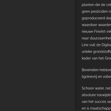
planten die de ce
geen pesticiden n
geproduceerd dan
waardoor waardev
nieuwe FineArt-ink
naar duurzaamhei
Line vult de Digit
unieke grondstoffe
kader van het Gree
Bovendien hebben 
ligninevrij en vol
Schoon water, nat
absolute toewijdi
van het succes v
en is maatschappe