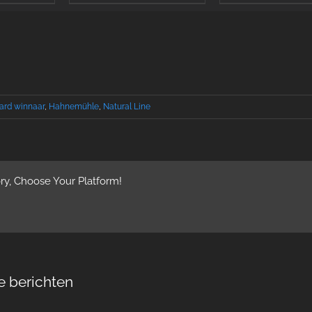
ard winnaar
,
Hahnemühle
,
Natural Line
ry, Choose Your Platform!
e berichten