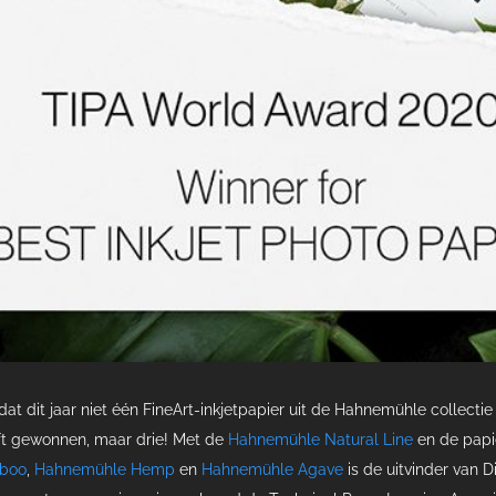
dat dit jaar niet één FineArt-inkjetpapier uit de Hahnemühle collecti
t gewonnen, maar drie! Met de
Hahnemühle Natural Line
en de papi
boo
,
Hahnemühle Hemp
en
Hahnemühle Agave
is de uitvinder van Di