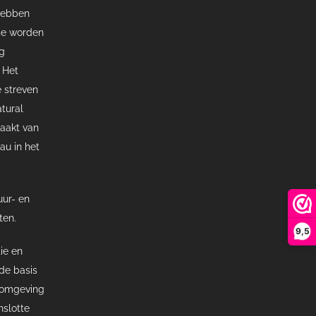
 hebben
ose worden
g
 Het
e streven
tural
maakt van
au in het
uur- en
ten.
9,5
ie en
de basis
e omgeving
nslotte