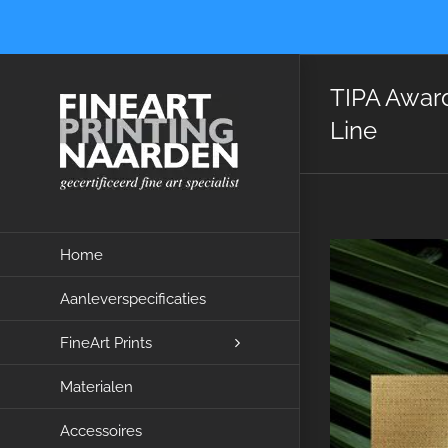
Ga
naar
inhoud
TIPA Award
Line
Bekijk
Home
grotere
Aanleverspecificaties
afbeelding
FineArt Prints
Materialen
Accessoires