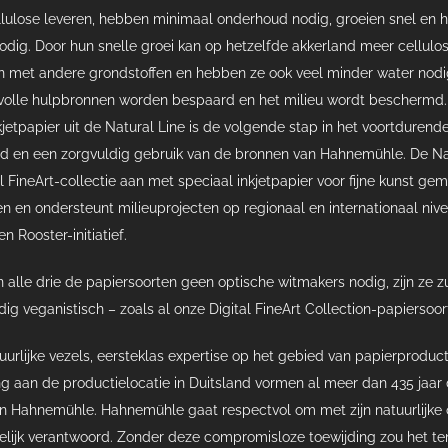
llulose leveren, hebben minimaal onderhoud nodig, groeien snel en
odig. Door hun snelle groei kan op hetzelfde akkerland meer cellul
 met andere grondstoffen en hebben ze ook veel minder water nodi
olle hulpbronnen worden bespaard en het milieu wordt beschermd.
jetpapier uit de Natural Line is de volgende stap in het voortdurend
d en een zorgvuldig gebruik van de bronnen van Hahnemühle. De Na
al FineArt-collectie aan met speciaal inkjetpapier voor fijne kunst ge
n en ondersteunt milieuprojecten op regionaal en internationaal nive
n Rooster-initiatief.
alle drie de papiersoorten geen optische witmakers nodig, zijn ze z
ledig veganistisch – zoals al onze Digital FineArt Collection-papiersoor
uurlijke vezels, eersteklas expertise op het gebied van papierproduct
ng aan de productielocatie in Duitsland vormen al meer dan 435 jaar 
an Hahnemühle. Hahnemühle gaat respectvol om met zijn natuurlijk
lijk verantwoord. Zonder deze compromisloze toewijding zou het te