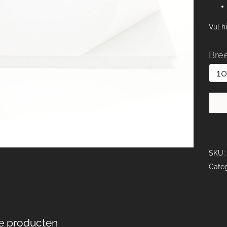
Vul h
Bre
SKU:
Categ
e producten