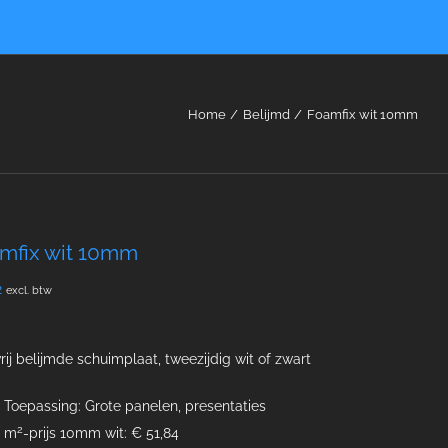
Home
Belijmd
Foamfix wit 10mm
mfix wit 10mm
2
excl. btw
rij belijmde schuimplaat, tweezijdig wit of zwart
Toepassing: Grote panelen, presentaties
2
m
-prijs 10mm wit: € 51,84