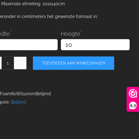
Maximale afmeting: 101x140cm
ieronder in centimeters het gewenste formaat in:
edte
Hoogte
TOEVOEGEN AAN WINKELWAGEN
Foamfix
wit
10mm
aantal
FoamfixWit10mmBelijmd
orie:
Belijmd
9,5