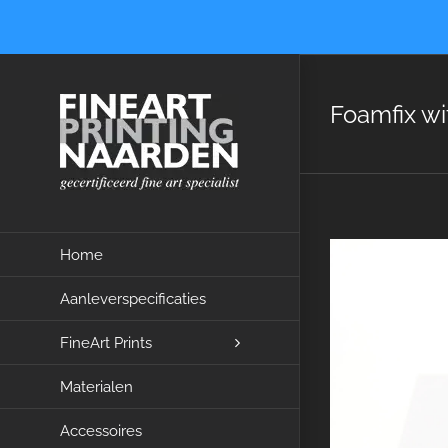
Ga
naar
inhoud
Foamfix w
Home
Aanleverspecificaties
FineArt Prints
Materialen
Accessoires