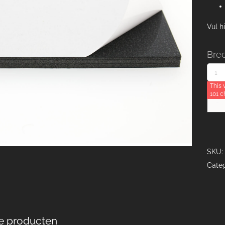
Vul h
Bre
This 
101 c
SKU:
Categ
e producten