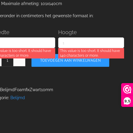
Maximale afmeting: 101x140cm
ieronder in centimeters het gewenste formaat in:
edte
Hoogte
value is too short. It should have
This value is too short. It should have
haracters or more.
140 characters or more.
TOEVOEGEN AAN WINKELWAGEN
Foamfix
zwart
10mm
aantal
BelijmdFoamfixZwart10mm
orie:
Belijmd
9,5