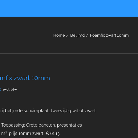
Home
Belijmd
Foamfix zwart 10mm
mfix zwart 10mm
0
excl. btw
rij belijmde schuimplaat, tweezijdig wit of zwart
Toepassing: Grote panelen, presentaties
2
m
-prijs 10mm zwart: € 61,13