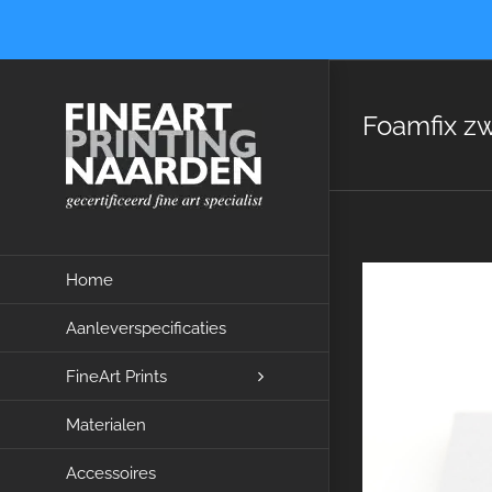
Ga
naar
inhoud
Foamfix z
Home
Aanleverspecificaties
FineArt Prints
Materialen
Accessoires