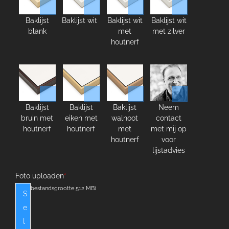
Baklijst
Baklijst wit
Baklijst wit
Baklijst wit
blank
met
met zilver
houtnerf
Baklijst
Baklijst
Baklijst
Neem
bruin met
eiken met
walnoot
contact
houtnerf
houtnerf
met
met mij op
houtnerf
voor
lijstadvies
Foto uploaden
*
(max. bestandsgrootte 512 MB)
S
e
l