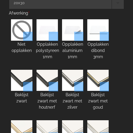

Afwerking
*
Niet
Opplakken
Opplakken
Opplakken
opplakken
polystyreen
aluminium
dibond
1mm
1mm
3mm
Baklijst
Baklijst
Baklijst
Baklijst
zwart
zwart met
zwart met
zwart met
houtnerf
zilver
goud