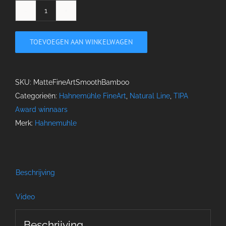
Bamboo
aantal
TOEVOEGEN AAN WINKELWAGEN
SKU:
MatteFineArtSmoothBamboo
Categorieën:
Hahnemühle FineArt
,
Natural Line
,
TIPA
Award winnaars
Merk:
Hahnemuhle
Beschrijving
Video
Beschrijving