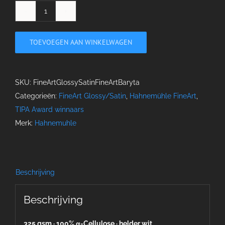
FineArt
Baryta
TOEVOEGEN AAN WINKELWAGEN
aantal
SKU:
FineArtGlossySatinFineArtBaryta
Categorieën:
FineArt Glossy/Satin
,
Hahnemühle FineArt
,
TIPA Award winnaars
Merk:
Hahnemuhle
Beschrijving
Beschrijving
325 gsm · 100% α-Cellulose · helder wit