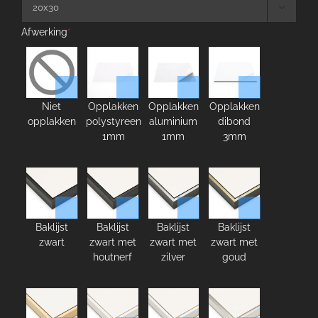

Afwerking
*
Niet
Opplakken
Opplakken
Opplakken
opplakken
polystyreen
aluminium
dibond
1mm
1mm
3mm
Baklijst
Baklijst
Baklijst
Baklijst
zwart
zwart met
zwart met
zwart met
houtnerf
zilver
goud