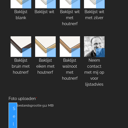
Baklijst
Baklijst wit
Baklijst wit
Baklijst wit
blank
met
met zilver
houtnerf
Baklijst
Baklijst
Baklijst
Neem
bruin met
eiken met
walnoot
contact
houtnerf
houtnerf
met
met mij op
houtnerf
voor
lijstadvies
Foto uploaden
*
(max. bestandsgrootte 512 MB)
S
e
l