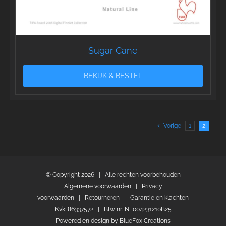
Sugar Cane
BEKIJK & BESTEL
Vorige
1
2
© Copyright
2026 | Alle rechten voorbehouden
Algemene voorwaarden
|
Privacy
voorwaarden
|
Retourneren
|
Garantie en klachten
Kvk: 86337572 | Btw nr: NL004231210B25
Powered en design by
BlueFox Creations